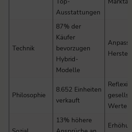
Top-
Marktan
Ausstattungen
87% der
Käufer
Anpassu
Technik
bevorzugen
Herstell
Hybrid-
Modelle
Reflexio
8.652 Einheiten
Philosophie
gesellsc
verkauft
Werte
13% höhere
Erhöhun
Sozial
Ansprüche an