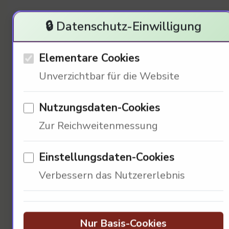
Ökonomische Betrachtungen
🔒 Datenschutz-Einwilligung
zur Preisentwicklung im
Automarkt
Elementare Cookies
Unverzichtbar für die Website
Nutzungsdaten-Cookies
Zur Reichweitenmessung
Einstellungsdaten-Cookies
Verbessern das Nutzererlebnis
Der Dacia Bigster zeigt eine positive[…]
8.652 Einheiten sind ein Beweis für die
Nachfrage. Die Käufer sind bereit, für
Nur Basis-Cookies