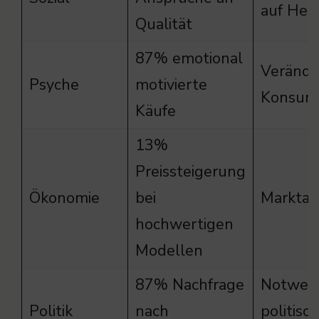
auf Hers
Qualität
87% emotional
Verände
Psyche
motivierte
Konsumv
Käufe
13%
Preissteigerung
Ökonomie
bei
Markta
hochwertigen
Modellen
87% Nachfrage
Notwend
Politik
nach
politisc