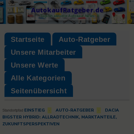
Skip
AutokaufRatgeber.de
to
Täglich aktuelle Autokauf-News
content
Startseite
Auto-Ratgeber
Unsere Mitarbeiter
Unsere Werte
Alle Kategorien
Seitenübersicht
EINSTIEG
AUTO-RATGEBER
DACIA
›
›
Standortpfad
BIGSTER HYBRID: ALLRADTECHNIK, MARKTANTEILE,
ZUKUNFTSPERSPEKTIVEN