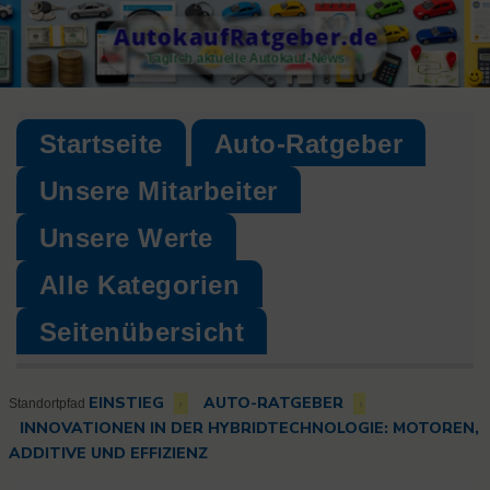
Skip
AutokaufRatgeber.de
to
Täglich aktuelle Autokauf-News
content
Startseite
Auto-Ratgeber
Unsere Mitarbeiter
Unsere Werte
Alle Kategorien
Seitenübersicht
EINSTIEG
AUTO-RATGEBER
›
›
Standortpfad
INNOVATIONEN IN DER HYBRIDTECHNOLOGIE: MOTOREN,
ADDITIVE UND EFFIZIENZ