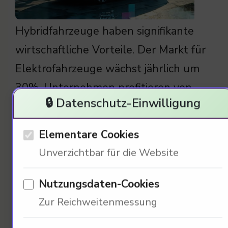
Hybridfahrzeuge haben signifikante
wirtschaftliche Vorteile. Der Markt für
Elektrofahrzeuge wächst jährlich um
30%. Unternehmen profitieren von
🔒 Datenschutz-Einwilligung
staatlichen Subventionen. Diese
Technologien fördern die Schaffung
Elementare Cookies
neuer Arbeitsplätze. Der Wandel in
Unverzichtbar für die Website
der Industrie ist unaufhaltsam. Welche
politischen Maßnahmen unterstützen
Nutzungsdaten-Cookies
diesen Wandel?
Zur Reichweitenmessung