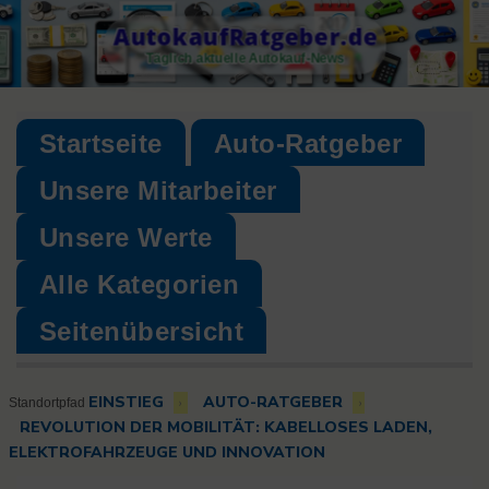
Skip
AutokaufRatgeber.de
to
Täglich aktuelle Autokauf-News
content
Startseite
Auto-Ratgeber
Unsere Mitarbeiter
Unsere Werte
Alle Kategorien
Seitenübersicht
EINSTIEG
AUTO-RATGEBER
›
›
Standortpfad
REVOLUTION DER MOBILITÄT: KABELLOSES LADEN,
ELEKTROFAHRZEUGE UND INNOVATION