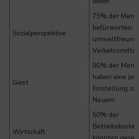
Ideen
75% der Mens
befürworten
Sozialperspektive
umweltfreundl
Verkehrsmittel
90% der Mens
haben eine posi
Geist
Einstellung zu
Neuem
50% der
Betriebskosten
Wirtschaft
könnten gesen