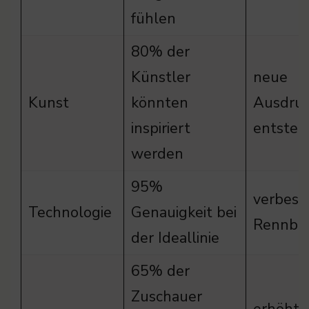
fühlen
80% der
Künstler
neue
Kunst
könnten
Ausdru
inspiriert
entsteh
werden
95%
verbess
Technologie
Genauigkeit bei
Rennbe
der Ideallinie
65% der
Zuschauer