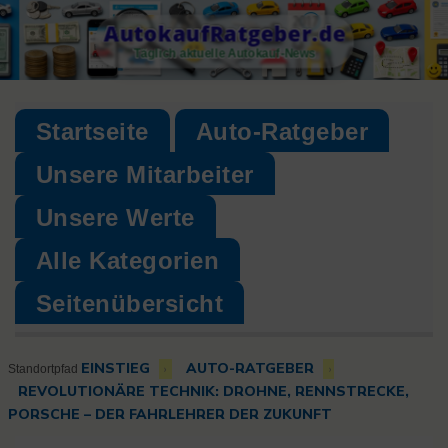
Skip
AutokaufRatgeber.de
to
Täglich aktuelle Autokauf-News
content
Startseite
Auto-Ratgeber
Unsere Mitarbeiter
Unsere Werte
Alle Kategorien
Seitenübersicht
EINSTIEG
AUTO-RATGEBER
›
›
Standortpfad
REVOLUTIONÄRE TECHNIK: DROHNE, RENNSTRECKE,
PORSCHE – DER FAHRLEHRER DER ZUKUNFT