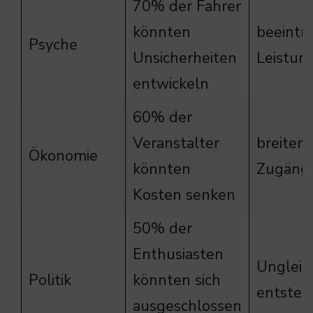
70% der Fahrer
könnten
beeintr
Psyche
Unsicherheiten
Leistun
entwickeln
60% der
Veranstalter
breitere
Ökonomie
könnten
Zugängl
Kosten senken
50% der
Enthusiasten
Ungleic
Politik
könnten sich
entsteh
ausgeschlossen