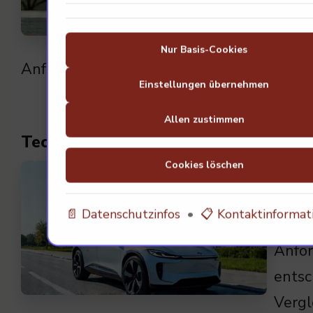
der M
recht
Nur Basis-Cookies
Anforderungen reagieren?
Einstellungen übernehmen
Allen zustimmen
Technologische Herausforderungen 
Cookies löschen
Die H
zwing
📄 Datenschutzinfos
•
📋 Kontaktinformat
zufol
Anfor
entsc
Vergl