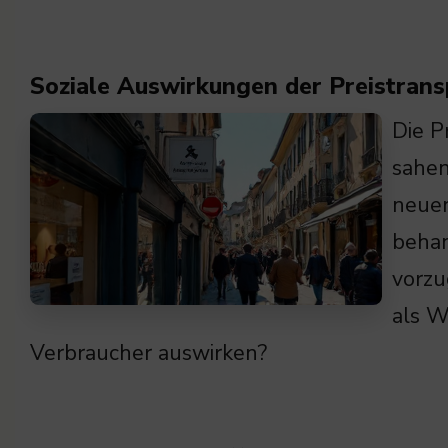
Soziale Auswirkungen der Preistran
Die P
sahen
neuen
behan
vorzu
als W
Verbraucher auswirken?