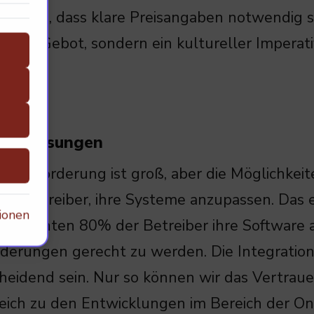
einung, dass klare Preisangaben notwendig si
liches Gebot, sondern ein kultureller Imperati
und Lösungen
erausforderung ist groß, aber die Möglichkei
en Betreiber, ihre Systeme anzupassen. Das 
ionen
ge könnten 80% der Betreiber ihre Software 
derungen gerecht zu werden. Die Integration
heidend sein. Nur so können wir das Vertrau
eich zu den Entwicklungen im Bereich der Onl