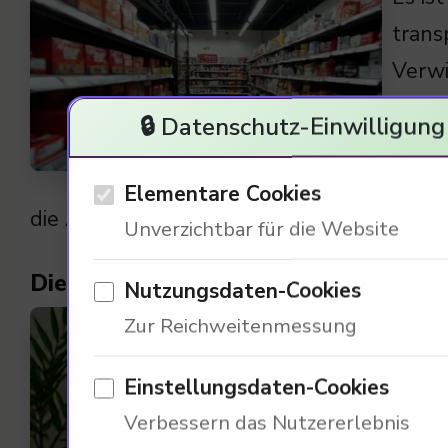
trans
Verwi
Fahre
🔒 Datenschutz-Einwilligung
richt
Regul
Elementare Cookies
die Akzeptanz von Elektromobilität auswi
Unverzichtbar für die Website
Die kulturelle Perspektive auf Trans
Nutzungsdaten-Cookies
In de
Zur Reichweitenmessung
dass 
Einstellungsdaten-Cookies
Aufkl
Verbessern das Nutzererlebnis
Aufkl