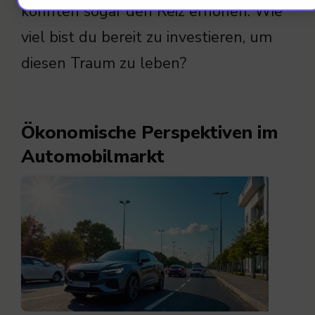
könnten sogar den Reiz erhöhen. Wie
viel bist du bereit zu investieren, um
diesen Traum zu leben?
Ökonomische Perspektiven im
Automobilmarkt