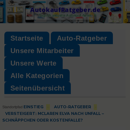
Skip
AutokaufRatgeber.de
to
Täglich aktuelle Autokauf-News
content
Startseite
Auto-Ratgeber
Unsere Mitarbeiter
Unsere Werte
Alle Kategorien
Seitenübersicht
EINSTIEG
AUTO-RATGEBER
›
›
Standortpfad
VERSTEIGERT: MCLAREN ELVA NACH UNFALL –
SCHNÄPPCHEN ODER KOSTENFALLE?